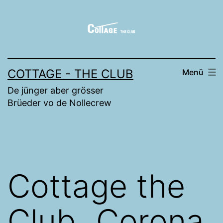
Zum
Inhalt
springen
COTTAGE - THE CLUB
Menü
De jünger aber grösser
Brüeder vo de Nollecrew
Cottage the
Club „Corona